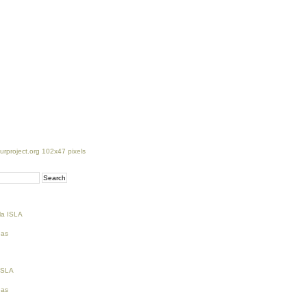
la ISLA
ñas
 ISLA
ñas