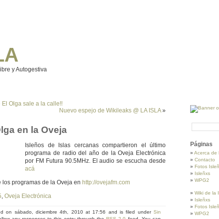
LA
Libre y Autogestiva
El Olga sale a la calle!!
Nuevo espejo de Wikileaks @ LA ISLA
»
Olga en la Oveja
Páginas
Isleños de Isl
as cercanas compartieron el último
programa de radio del año de la Oveja Electrónica
Acerca de 
Contacto
por FM Futura 90.5MHz. El audio se escucha desde
Fotos Isle
acá
Isleñxs
WPG2
e los programas de la Oveja en
http://ovejafm.com
Wiki de la
5
,
Oveja Electrónica
Isleñxs
Fotos Isle
ed on sábado, diciembre 4th, 2010 at 17:56 and is filed under
Sin
WPG2
ollow any responses to this entry through the
RSS 2.0
feed. You can