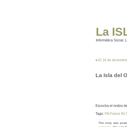
La IS
Informática Social, 
«
El 18 de diciembre 
La Isla del 
Escucha el restos d
Tags:
FM Futura 90.
This entry was post
categoría
. You can f