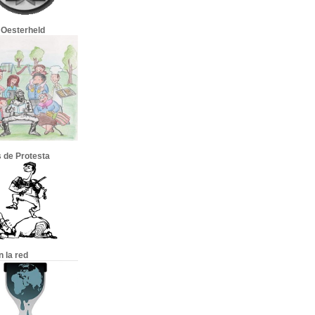
 Oesterheld
 de Protesta
en la red