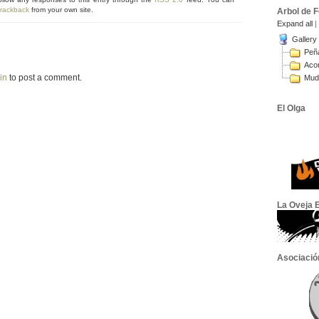
trackback
from your own site.
Arbol de 
Expand all
|
Gallery
Peña
Aco
in
to post a comment.
Muda
El Olga
La Oveja E
Asociació