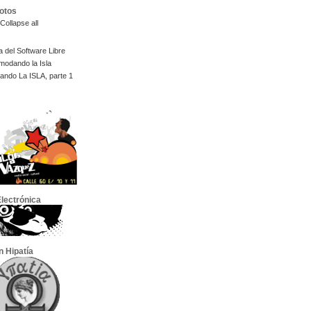
Fotos
Collapse all
 del Software Libre
modando la Isla
ndo La ISLA, parte 1
lectrónica
n Hipatía