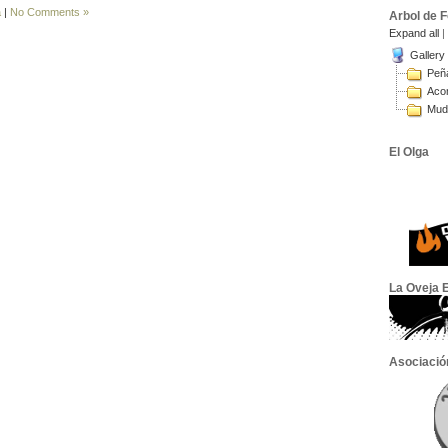
a
|
No Comments »
Arbol de 
Expand all
|
Gallery
Peña
Aco
Muda
El Olga
La Oveja E
Asociació