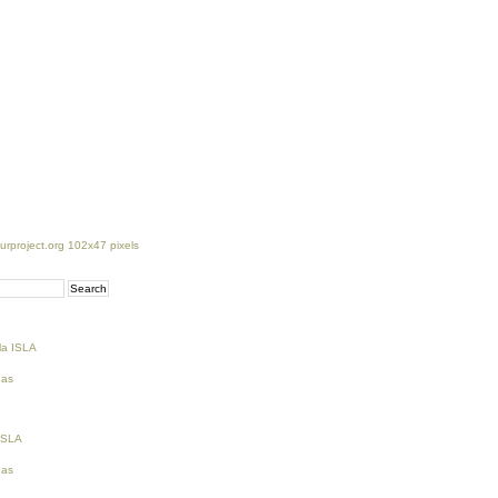
la ISLA
ñas
 ISLA
ñas