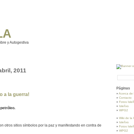
LA
Libre y Autogestiva
abril, 2011
Páginas
o a la guerra!
Acerca de 
Contacto
Fotos Isle
Isleñxs
petróleo.
WPG2
Wiki de la
Isleñxs
 en otros sitios símbolos por la paz y manifestando en contra de
Fotos Isle
WPG2