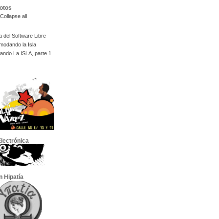
Fotos
Collapse all
 del Software Libre
modando la Isla
ndo La ISLA, parte 1
lectrónica
n Hipatía