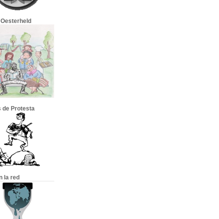
 Oesterheld
 de Protesta
en la red